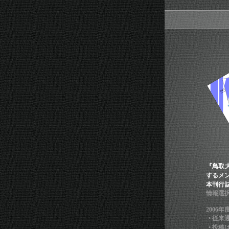
『鳥取
するメ
本刊行
情報選
2006
•
従来
•
投稿