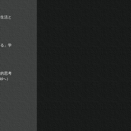
生活と
る」学
的思考
ldへ）