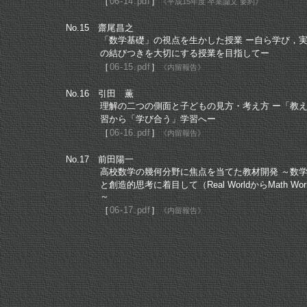
［
06-14.pdf
］
《平成
15年度 卒業論文 要約》
No.15 齋尾昌之
「数学基礎」の視点を生かした授業
ー自ら学び，実
の結びつきを大切にする授業を目指してー
［
06-15.pdf
］
《内留報告》
No.16 引田 薫
理解の二つの側面と子どもの見方・考え方
ー「教え
習から「学び合う」学習へー
［
06-16.pdf
］
《内留報告》
No.17 前田陽一
高校数学の幾何分野に焦点を当てた教材開発
～数学
と創造的思考に着目して（Real WorldからMath Wor
～
［
06-17.pdf
］
《内留報告》