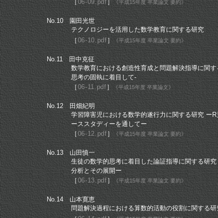
［
06-09.pdf
］
《平成
15年度 卒業論文 要約》
No.10 園田光世
テクノロジーを活用した数学教育に関する研究
［
06-10.pdf
］
《平成
15年度 卒業論文 要約》
No.11 田中克征
数学教育における創造性育成と問題解決指導に関す
思考の固執に着目して-
［
06-11.pdf
］
《平成
15年度 卒業論文》
No.12 田畑紀明
学習障害児における数学的遂行力に関する研究
ーR
ーススタディーを通してー
［
06-12.pdf
］
《平成
15年度 卒業論文 要約》
No.13 山田慎一
生徒の数学的思考に着目した論証指導に関する研究
分析とその展開ー
［
06-13.pdf
］
《平成
15年度 卒業論文 要約》
No.14 山本寛恵
問題解決過程における算数的活動の役割に関する研