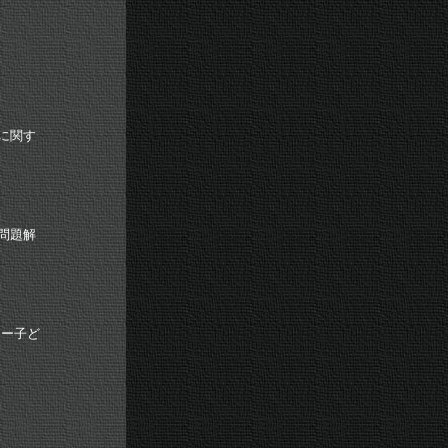
に関す
ー
問題解
ー子ど