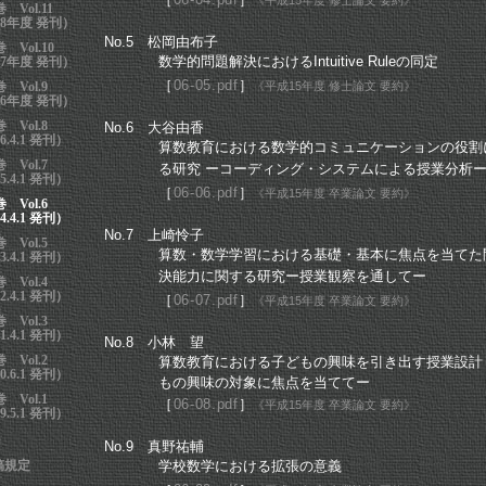
《平成
15年度 修士論文 要約》
巻 Vol.11
08年度 発刊）
No.5 松岡由布子
巻 Vol.10
数学的問題解決における
Intuitive Ruleの同定
07年度 発刊）
［
06-05.pdf
］
９巻
Vol.9
《平成
15年度 修士論文 要約》
06年度 発刊）
８巻
Vol.8
No.6 大谷由香
6.4.1 発刊）
算数教育における数学的コミュニケーションの役割
７巻
Vol.7
る研究
ーコーディング・システムによる授業分析
5.4.1 発刊）
［
06-06.pdf
］
《平成
15年度 卒業論文 要約》
６巻
Vol.6
4.4.1 発刊）
No.7 上崎怜子
５巻
Vol.5
算数・数学学習における基礎・基本に焦点を当てた
3.4.1 発刊）
決能力に関する研究ー授業観察を通してー
４巻
Vol.4
2.4.1 発刊）
［
06-07.pdf
］
《平成
15年度 卒業論文 要約》
３巻
Vol.3
1.4.1 発刊）
No.8 小林 望
２巻
Vol.2
算数教育における子どもの興味を引き出す授業設計
0.6.1 発刊）
もの興味の対象に焦点を当ててー
１巻
Vol.1
［
06-08.pdf
］
《平成
15年度 卒業論文 要約》
9.5.1 発刊）
No.9 真野祐輔
稿規定
学校数学における拡張の意義