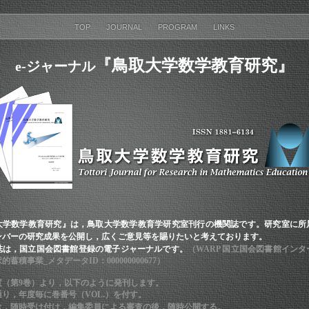
TOP
JOURNAL
PROGRAM
LINKS
『鳥取大学数学教育研究』
e-ジャーナル
大学数学教育研究』は，鳥取大学数学教育学研究室刊行の機関誌です。研究室に所
ンバーの研究成果を公開し，広くご意見等を賜りたいと考えております。
誌は，国立国会図書館登録の電子ジャーナルです。
（
WARP 国立国会図書館イン
択的蓄積事業
_メタデータID：000000000677）
年度（第9巻）より，以下のように発刊します。
通り，年度毎に巻番号（
VOL.）を付す。
は，随時受け付け，編集委員による審査の後，随時公開する。