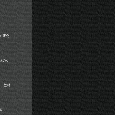
る研究
-
児のケ
ー教材
究