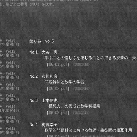
際，巻ごとに番号（NO.）を伏す。
巻 Vol.20
第６巻
vol.6
17年度 発刊）
巻 Vol.19
No.1 大谷 実
16年度 発刊）
学ぶことの愉しさを感じることのできる授業の工夫
巻 Vol.18
［
06-01.pdf
］
《講演記録》
15年度 発刊）
巻 Vol.17
No.2 布川和彦
14年度 発刊）
問題解決と数学の学習
巻 Vol.16
13年度 発刊）
［
06-02.pdf
］
《講演記録》
巻 Vol.15
12年度 発刊）
No.3 山本信也
「構想力」の養成と数学科授業
巻 Vol.14
11年度 発刊）
［
06-03.pdf
］
《講演記録》
巻 Vol.13
10年度 発刊）
No.4 梅實幸子
巻 Vol.12
数学的問題解決における教師・生徒間の相互作用
09年度 発刊）
［
06-04.pdf
］