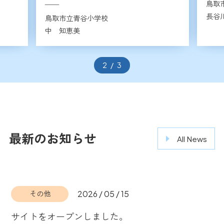
鳥取
長谷
鳥取市立青谷小学校
中 知恵美
2
/
3
最新のお知らせ
All News
2026 / 05 / 15
その他
サイトをオープンしました。