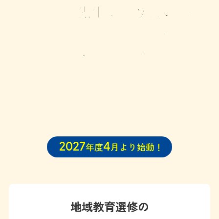
「先生になりたい」
鳥取県
で
を
鳥取大学地域学部
で叶える。
高校から始まる
未来の先生への最短ルート。
鳥取大学地域学部教育科学コース
「地域教育選修」（5名）
2027
4
年度
月より始動！
地域教育選修の