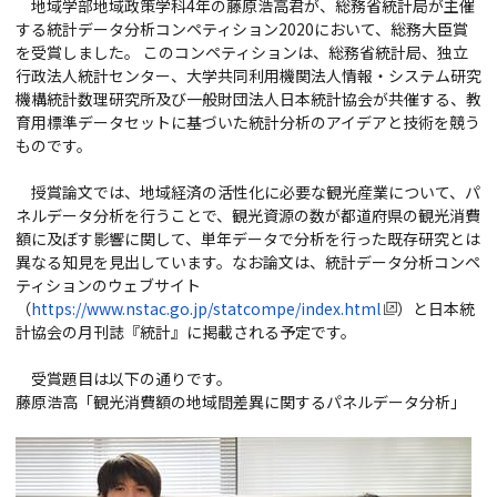
地域学部地域政策学科
4
年の藤原浩高君が、総務省統計局が主催
する統計データ分析コンペティション
2020
において、総務大臣賞
を受賞しました。
このコンペティションは、総務省統計局、独立
行政法人統計センター、大学共同利用機関法人情報・システム研究
機構統計数理研究所及び一般財団法人日本統計協会が共催する、教
育用標準データセットに基づいた統計分析のアイデアと技術を競う
ものです。
授賞論文では、地域経済の活性化に必要な観光産業について、パ
ネルデータ分析を行うことで、観光資源の数が都道府県の観光消費
額に及ぼす影響に関して、単年データで分析を行った既存研究とは
異なる知見を見出しています。なお論文は、統計データ分析コンペ
ティションのウェブサイト
（
https://www.nstac.go.jp/statcompe/index.html
）と日本統
計協会の月刊誌『統計』に掲載される予定です。
受賞題目は以下の通りです。
藤原浩高「観光消費額の地域間差異に関するパネルデータ分析」