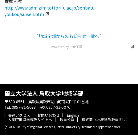
推薦入試
http://www.adm.zim.tottori-u.ac.jp/senbatu-
youkou/suisen.htm
〔
地域学部からのお知らせ一覧へ
〕
- Powered by PHP工房 -
国立大学法人 鳥取大学地域学部
〒680-8551 鳥取県鳥取市湖山町南4丁目101番地
TEL:0857-31-5073 FAX:0857-31-5076
交通アクセス
お問い合わせ
English
大学院地域学専攻サイトへ
教員公募
様式集（地域学部教員向け）
(c)2006 Faculty of Regional Sciences, Tottori University. technical support
webmori