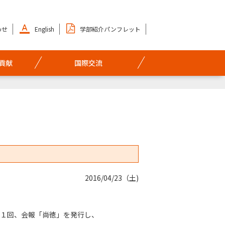
わせ
English
学部紹介パンフレット
貢献
国際交流
2016/04/23（土)
１回、会報「尚徳」を発行し、