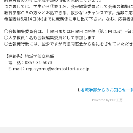
同窓会員の方々に地域学部の情報を発信しています。
つきましては、学生から代表１名、会報編集委員として会報の編集に
教育学部ＯＢの方々とお話できる、数少ないチャンスです。是非ご応
希望者は5月14日(木)までに庶務係に申し出て下さい。なお、応募
○会報編集委員会は、土曜日または日曜日に開催（第１回は5月下旬
○大学教員１名も会報編集委員として参加します
○会報発行後には、些少ですが尚徳同窓会から謝礼をさせていただき
【連絡先】地域学部庶務係
電 話：0857-31-5073
E-mail：reg-syomu@adm.tottori-u.ac.jp
〔
地域学部からのお知らせ一
- Powered by PHP工房 -