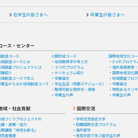
在学生の皆さまへ
卒業生の皆さまへ
コース・センター
域創造コース
人間形成コース
国際地域文化コー
地域創造コースとは
地域教育学の考え方
3つのプログラ
地域調査プロジェクトとは
３つのプログラム
海外実践教育・
授業紹介
カリキュラム紹介
国際地域文化調
地域創造コースで学ぶ
卒業論文
地域調査プロジ
卒業生からみた地域創造コース
学生生活（年間スケジュール）
卒業論文
取得可能な免許状・資格
特色あるカリキ
卒業生の声
卒業生の声
地域・社会貢献
国際交流
地域づくりプロジェクトの
学術交流協定大学
企画・連携・協力
短期国際交流プログラム
公開講座「地域を創る」
海外留学
研究者情報
地域学部で学ぶ留学生の声