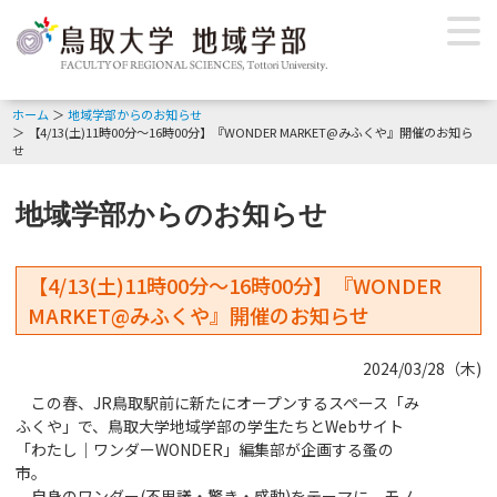
ホーム
地域学部からのお知らせ
【4/13(土)11時00分～16時00分】『WONDER MARKET@みふくや』開催のお知ら
せ
地域学部からのお知らせ
【4/13(土)11時00分～16時00分】『WONDER
MARKET@みふくや』開催のお知らせ
2024/03/28（木)
この春、
JR
鳥取駅前に新たにオープンするスペース「み
ふくや」で、鳥取大学地域学部の学生たちと
Web
サイト
「わたし｜ワンダー
WONDER
」編集部が企画する蚤の
市。
自身のワンダー
(
不思議・驚き・感動
)
をテーマに、モノ