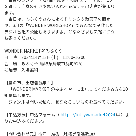
を通して自身の好きや思い入れを表現する出店者が集まり
ます。
当日は、みふくやさんによるドリンク＆駄菓子の販売
や、
3
月の「
WONDER WORKSHOP
」でみんなで制作した
ラジオ番組の公開もありますよ。どなたさまも気軽にお立
ち寄りください。
WONDER MARKET@
みふくや
日 時：
2024
年
4
月
13
日
(
土
)
11:00-16:00
会 場：みふくや
(
鳥取県鳥取市瓦町
525)
参加費：入場無料
【蚤の市、出店者募集！】
「
WONDER MARKET @
みふくや」に出店してくださる方を
10
組募集します。
ジャンルは問いません、あなたらしいものを並べてください。
【申込方法】申込フォーム（
https://bit.ly/wmarket2024
）よ
りお申込みください。
【問い合わせ先】稲津 秀樹（地域学部准教授）