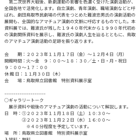
第二次世界大戦後、新劇運動の影響を色濃く受けた演劇活動が、
全国各地で活発化します。自立演劇、青年演劇、職場演劇などと呼
ばれ、劇団鳥取市民劇場の代表をつとめた難波忠男氏の演劇活動の
展開も、全国的なアマチュア演劇の文脈に呼応するものでした。本
資料展では、難波氏が残した１９４０年代末から１９９０年代初め
の演劇関係資料を展示し、難波氏の演劇人生を辿るとともに、鳥取
のアマチュア演劇活動の足跡を振り返ります。
会 期：２０２３年１１月１７日（金）～１２月４日（月）
開館時間：火～金 ９：００～１８：３０／土・日・月・祝日
９
：００～
１７：００
休 館 日：１１月３０日（木）
会 場：鳥取県立図書館 特別資料展示室
----------------------
○ギャラリートーク
展示資料や戦後のアマチュア演劇の活動について解説します。
日 時：①２０２３年１１月１８日（土）１０
:
３０～
②２０２３年１１月２２日（水）１６
:
００～
※
４０分程度を予定しています。
場 所：鳥取県立図書館 特別資料展示室
入場料：無料