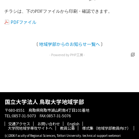
チラシは、下の
PDF
ファイルから印刷・確認できます。
PDFファイル
〔
地域学部からのお知らせ一覧へ
〕
- Powered by PHP工房 -
国立大学法人 鳥取大学地域学部
〒680-8551 鳥取県鳥取市湖山町南4丁目101番地
TEL:0857-31-5073 FAX:0857-31-5076
交通アクセス
お問い合わせ
English
大学院地域学専攻サイトへ
教員公募
様式集（地域学部教員向け）
(c)2006 Faculty of Regional Sciences, Tottori University. technical support
webmori